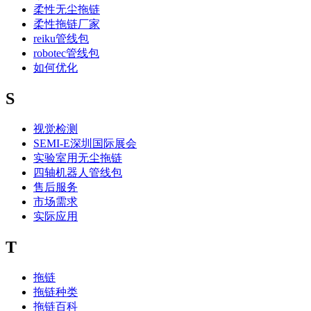
柔性无尘拖链
柔性拖链厂家
reiku管线包
robotec管线包
如何优化
S
视觉检测
SEMI-E深圳国际展会
实验室用无尘拖链
四轴机器人管线包
售后服务
市场需求
实际应用
T
拖链
拖链种类
拖链百科