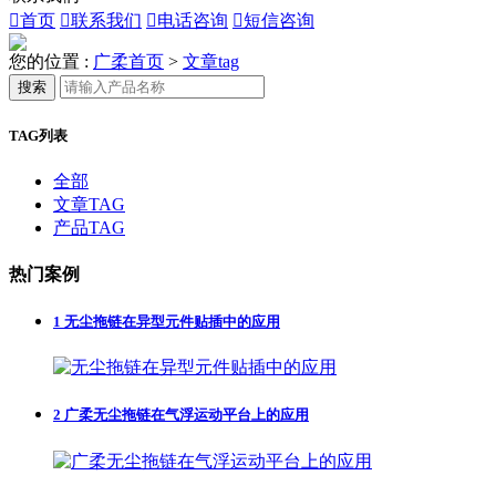

首页

联系我们

电话咨询

短信咨询
您的位置 :
广柔首页
>
文章tag
搜索
TAG列表
全部
文章TAG
产品TAG
热门案例
1
无尘拖链在异型元件贴插中的应用
2
广柔无尘拖链在气浮运动平台上的应用