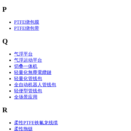
P
PTFE绕包膜
PTFE绕包带
Q
气浮平台
气浮运动平台
切叠一体机
轻量化無塵電纜鏈
轻量化管线包
全自动机器人管线包
轻便型管线包
全场景应用
R
柔性PTFE铁氟龙线缆
柔性拖链