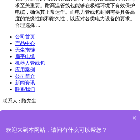
求至关重要。耐高温管线包能够在极端环境下有效保护
电缆，确保其正常运作。而电力管线包封则需要具备高
度的绝缘性能和耐久性，以应对各类电力设备的要求。
合理选择 ...
公司首页
产品中心
无尘拖链
扁平电缆
机器人管线包
应用案例
公司简介
新闻资讯
联系我们
联系人 : 顾先生
手机 : 18036006280
×
Copyright © 2019-2026 广柔无尘拖链 版权所有
粤ICP备
欢迎来到本网站，请问有什么可以帮您？
2022098234号-2