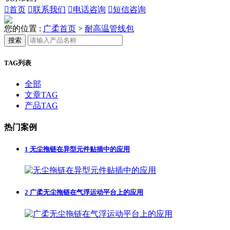

首页

联系我们

电话咨询

短信咨询
您的位置 :
广柔首页
>
耐高温管线包
搜索
TAG列表
全部
文章TAG
产品TAG
热门案例
1
无尘拖链在异型元件贴插中的应用
2
广柔无尘拖链在气浮运动平台上的应用