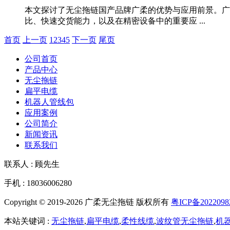
本文探讨了无尘拖链国产品牌广柔的优势与应用前景。广
比、快速交货能力，以及在精密设备中的重要应 ...
首页
上一页
1
2
3
4
5
下一页
尾页
公司首页
产品中心
无尘拖链
扁平电缆
机器人管线包
应用案例
公司简介
新闻资讯
联系我们
联系人 : 顾先生
手机 : 18036006280
Copyright © 2019-2026 广柔无尘拖链 版权所有
粤ICP备2022098
本站关键词 :
无尘拖链
,
扁平电缆
,
柔性线缆
,
波纹管无尘拖链
,
机