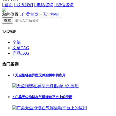

首页

联系我们

电话咨询

短信咨询
您的位置 :
广柔首页
>
无尘拖链
搜索
TAG列表
全部
文章TAG
产品TAG
热门案例
1
无尘拖链在异型元件贴插中的应用
2
广柔无尘拖链在气浮运动平台上的应用