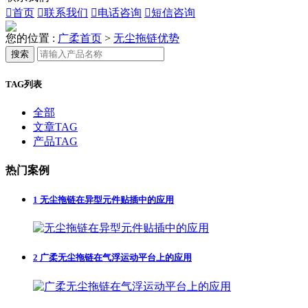

首页

联系我们

电话咨询

短信咨询
您的位置 :
广柔首页
>
无尘拖链优势
搜索
TAG列表
全部
文章TAG
产品TAG
热门案例
1
无尘拖链在异型元件贴插中的应用
2
广柔无尘拖链在气浮运动平台上的应用