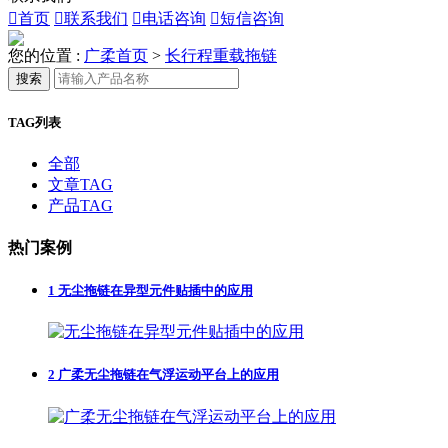

首页

联系我们

电话咨询

短信咨询
您的位置 :
广柔首页
>
长行程重载拖链
搜索
TAG列表
全部
文章TAG
产品TAG
热门案例
1
无尘拖链在异型元件贴插中的应用
2
广柔无尘拖链在气浮运动平台上的应用