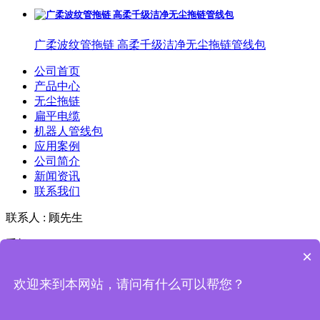
广柔波纹管拖链 高柔千级洁净无尘拖链管线包
公司首页
产品中心
无尘拖链
扁平电缆
机器人管线包
应用案例
公司简介
新闻资讯
联系我们
联系人 : 顾先生
手机 : 18036006280
×
Copyright © 2019-2026 广柔无尘拖链 版权所有
粤ICP备
欢迎来到本网站，请问有什么可以帮您？
2022098234号-2
本站关键词 :
无尘拖链
,
扁平电缆
,
柔性线缆
,
波纹管无尘拖链
,
机