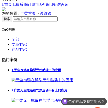

首页

联系我们

电话咨询

短信咨询
您的位置 :
广柔首页
>
波纹管
搜索
TAG列表
全部
文章TAG
产品TAG
热门案例
1
无尘拖链在异型元件贴插中的应用
2
广柔无尘拖链在气浮运动平台上的应用
你们产品支持定制么？