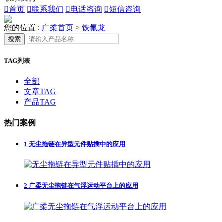

首页

联系我们

电话咨询

短信咨询
您的位置 :
广柔首页
>
铁氟龙
搜索
TAG列表
全部
文章TAG
产品TAG
热门案例
1
无尘拖链在异型元件贴插中的应用
2
广柔无尘拖链在气浮运动平台上的应用