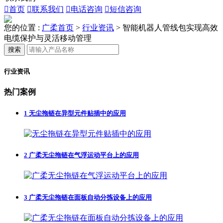

首页

联系我们

电话咨询

短信咨询
您的位置 :
广柔首页
>
行业资讯
>
智能机器人管线包实现高效
电缆保护与灵活移动管理
搜索
行业资讯
热门案例
1
无尘拖链在异型元件贴插中的应用
2
广柔无尘拖链在气浮运动平台上的应用
3
广柔无尘拖链在面板自动分拣设备上的应用